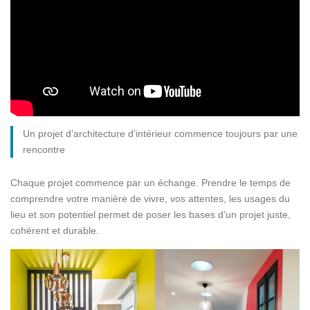
Un projet d’architecture d’intérieur commence toujours par une
rencontre
Chaque projet commence par un échange. Prendre le temps de
comprendre votre manière de vivre, vos attentes, les usages du
lieu et son potentiel permet de poser les bases d’un projet juste,
cohérent et durable.