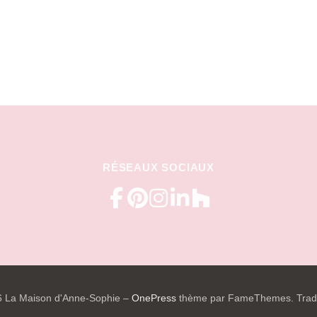
RÉSEAUX SOCIAUX
6 La Maison d'Anne-Sophie
–
OnePress
thème par FameThemes. Tradu